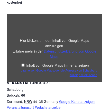
kostenfrei
„Iframe
von
Google
Maps,
der
die
Adresse
Hier klicken, um den Inhalt von Google Maps
von
Schauburg
anzuzeigen.
anzeigt“
Erfahre mehr in der
Datenschutzerklärung von Google
von
Google
Maps
.
Maps
anzeigen
Inhalt von Google Maps immer anzeigen
„Iframe von Google Maps, der die Adresse von Schauburg
anzeigt“ direkt öffnen
VERANSTALTUNGSORT
Schauburg
Brückstr. 66
Dortmund
,
NRW
44135
Germany
Google Karte anzeigen
Veranstaltungsort-Website anzeigen