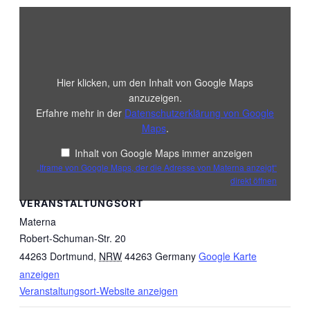
„Iframe
von
Google
Maps,
der
die
Adresse
Hier klicken, um den Inhalt von Google Maps
von
Materna
anzuzeigen.
anzeigt“
Erfahre mehr in der
Datenschutzerklärung von Google
von
Google
Maps
.
Maps
anzeigen
Inhalt von Google Maps immer anzeigen
„Iframe von Google Maps, der die Adresse von Materna anzeigt“
direkt öffnen
VERANSTALTUNGSORT
Materna
Robert-Schuman-Str. 20
44263 Dortmund
,
NRW
44263
Germany
Google Karte
anzeigen
Veranstaltungsort-Website anzeigen